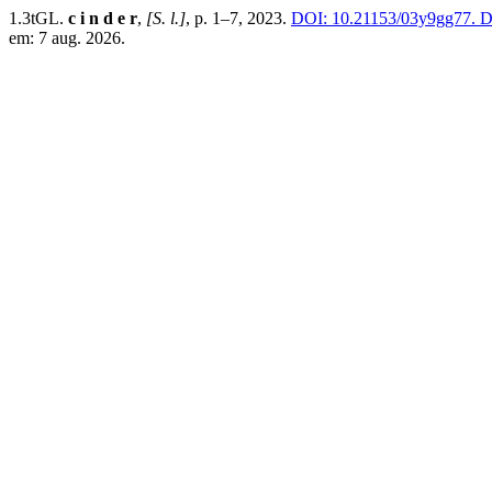
1.3tGL.
c i n d e r
,
[S. l.]
, p. 1–7, 2023.
DOI: 10.21153/03y9gg77.
Di
em: 7 aug. 2026.