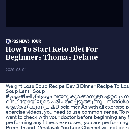
How To Start Keto Diet For
Beginners Thomas Delaue
2026-08-04
Weight Loss Soup Recipe Day 3 Dinner Recipe To Los
Soup Lentil Soup
#yoga#bellyfatyoga വയറു കുറക്കാനുള്ള ഏറ്റ
വീഡിയോയിലൂടെ പരിചയപ്പെടുത്തുന്നു... നിങ്ങൾക്
ആഗ്രഹിക്കുന്നു... 🔺Disclaimer As with all exercise
exercise videos, you need to use common sense. To red
want to check with your doctor before beginning any 
performing any fitness exercises, you are performing
Premjith and f2malayali YouTube Channel will not be re