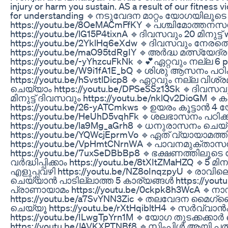
injury or harm you sustain. AS a result of our fitness 
for understanding 🔹നടുവേദന മാറ്റം യോഗയിലൂടെ pa
https://youtu.be/8OeMACmFfKY 🔹പശ്ചിമോത്തനസന
https://youtu.be/lG15P4tixnA 🔹ദിവസവും 20 മിനുട്ട
https://youtu.be/2YklHq6eXdw 🔹ദിവസവും നേരത
https://youtu.be/maO95tdRgIY 🔹അർദ്ധ മത്സ്യേദ്
https://youtu.be/-yYhzcuFkNk 🔹💕ഏറ്റവും നല്ല 6
https://youtu.be/W9i1fA1E_bQ 🔹ശിശു ആസനം പഠിക
https://youtu.be/hSvstlDicp8 🔹ഏറ്റവും നല്ല വ
ചെയ്യാം https://youtu.be/DPSeSSz13Sk 🔹ദിവസ
മിനുട്ട് ദിവസവും https://youtu.be/nklQv2DioGM
https://youtu.be/26-yATCmkws 🔹ഉയരം കൂട്ടാൻ
https://youtu.be/HeUhD5vqhFk 🔹ശലഭാസനം പഠിക്
https://youtu.be/la9Mg_aGrh8 🔹ധനുരാസനം ചെയ
https://youtu.be/YQWcjEprmVo 🔹ഏത് വ്യായാമത്
https://youtu.be/VpHmtCNrnWA 🔹പാവനമുക്താസന
https://youtu.be/7uxSeDBbBp8 🔹ഭക്ഷണത്തിലൂ
വർദ്ധിപ്പിക്കാം https://youtu.be/8tXItZMaHZQ 🔹5 മിന
എളുപ്പവഴി https://youtu.be/NZ8oInqzpyU 🔹രാവില
ചെയ്യാൻ പാടില്ലാത്ത 5 കാര്യങ്ങൾ https://youtu.
പ്രാണായാമം https://youtu.be/0ckpk8h3WcA 🔹ന
https://youtu.be/a7SvYNN3Zic 🔹തലവേദന മൈഗ്ര
ചെയ്യൂ https://youtu.be/rXtHqibltH4 🔹സർവ്
https://youtu.be/ILwgTpYrn1M 🔹യോഗ തുടക്കക്കാർ ച
https://youtu.be/JAVKXPTNBf8 🔹സിംപിൾ ആയി പ